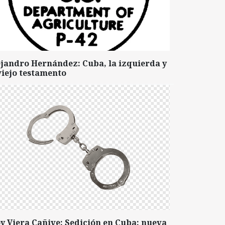
ejandro Hernández: Cuba, la izquierda y
viejo testamento
y Viera Cañive: Sedición en Cuba: nueva