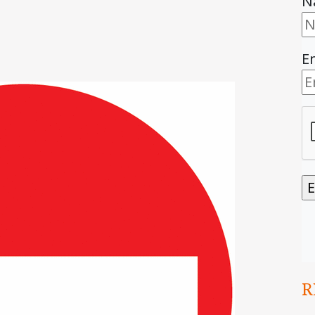
N
E
R