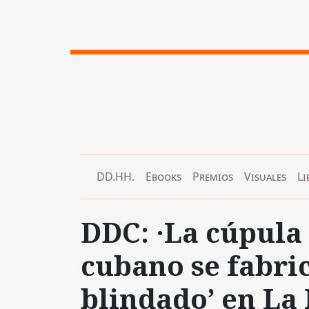
DD.HH.
Ebooks
Premios
Visuales
Li
DDC: ·La cúpula
cubano se fabric
blindado’ en La