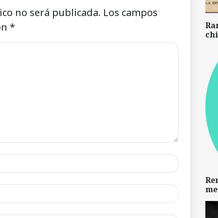
ico no será publicada.
Los campos
Ra
on
*
chi
Re
me