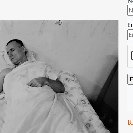
N
E
R