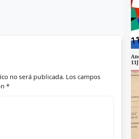
An
11J
ico no será publicada.
Los campos
on
*