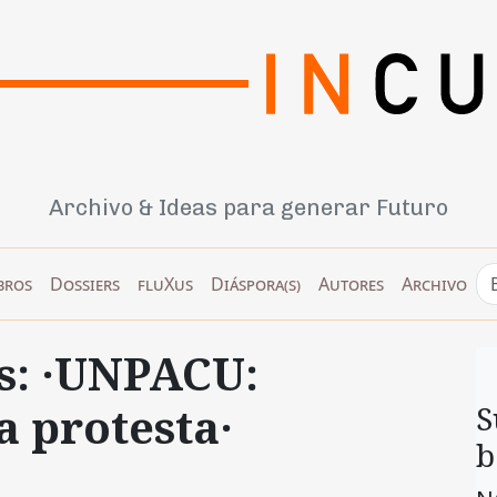
Archivo & Ideas para generar Futuro
bros
Dossiers
fluXus
Diáspora(s)
Autores
Archivo
s: ·UNPACU:
a protesta·
S
b