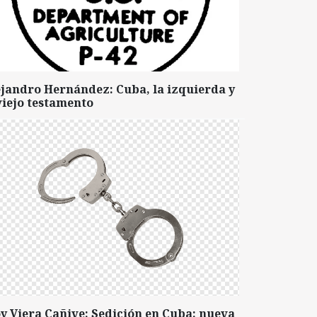
ejandro Hernández: Cuba, la izquierda y
viejo testamento
y Viera Cañive: Sedición en Cuba: nueva