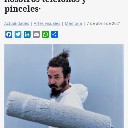
pinceles·
Actualidades
|
Artes visuales
|
Memoria
|
7 de abril de 2021
Facebook
Twitter
LinkedIn
Email
WhatsApp
Compartir