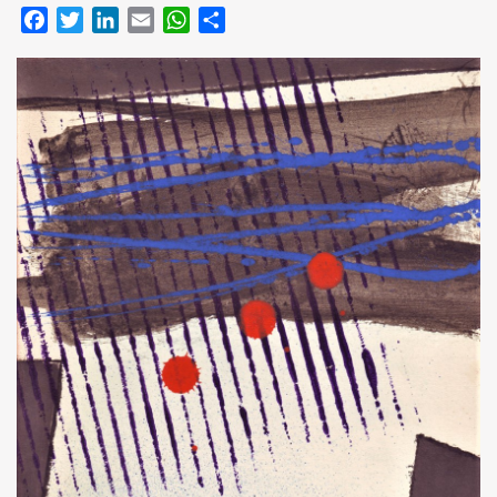
Facebook
Twitter
LinkedIn
Email
WhatsApp
Compartir