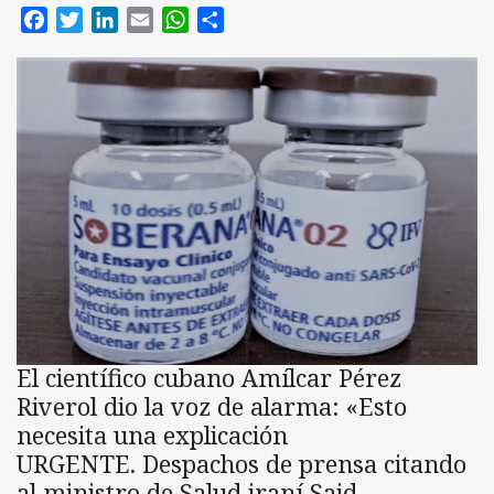
Facebook
Twitter
LinkedIn
Email
WhatsApp
Compartir
El científico cubano Amílcar Pérez
Riverol dio la voz de alarma: «Esto
necesita una explicación
URGENTE. Despachos de prensa citando
al ministro de Salud iraní Said