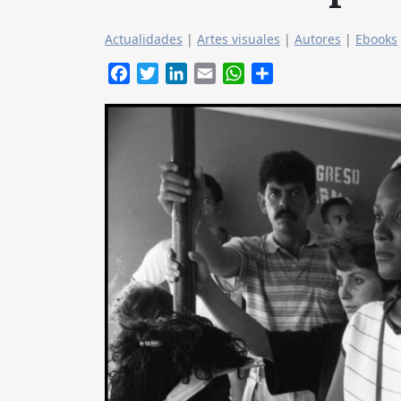
Actualidades
|
Artes visuales
|
Autores
|
Ebooks
Facebook
Twitter
LinkedIn
Email
WhatsApp
Compartir