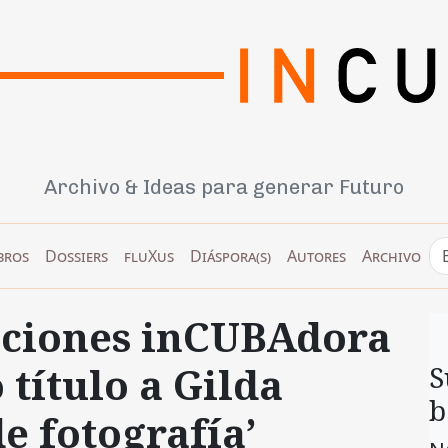
Archivo & Ideas para generar Futuro
bros
Dossiers
fluXus
Diáspora(s)
Autores
Archivo
iciones inCUBAdora
título a Gilda
S
b
e fotografía’