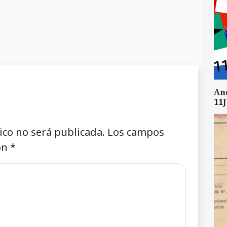
An
11J
ico no será publicada.
Los campos
on
*