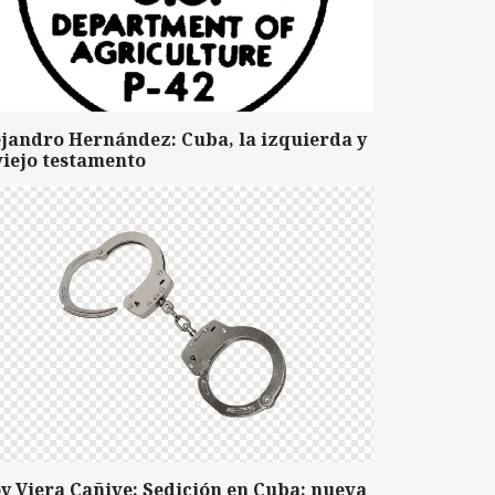
ejandro Hernández: Cuba, la izquierda y
viejo testamento
y Viera Cañive: Sedición en Cuba: nueva