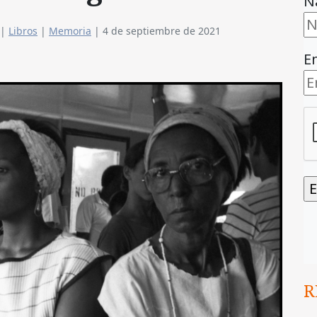
N
|
Libros
|
Memoria
|
4 de septiembre de 2021
E
R