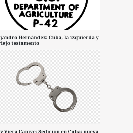
ejandro Hernández: Cuba, la izquierda y
viejo testamento
y Viera Cañive: Sedición en Cuba: nueva