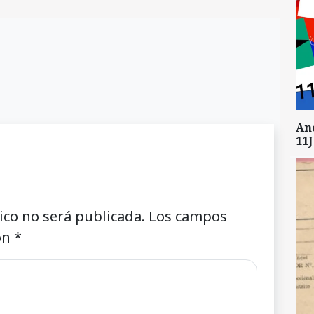
An
11J
ico no será publicada.
Los campos
on
*