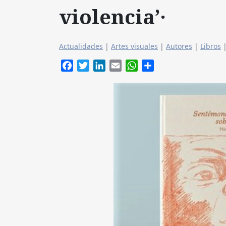
violencia’·
Actualidades
|
Artes visuales
|
Autores
|
Libros
Facebook
Twitter
LinkedIn
Email
WhatsApp
Compartir