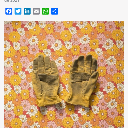
de 2021
Facebook
Twitter
LinkedIn
Email
WhatsApp
Compartir