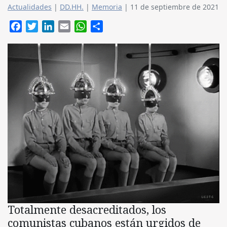
Actualidades
|
DD.HH.
|
Memoria
|
11 de septiembre de 2021
Facebook
Twitter
LinkedIn
Email
WhatsApp
Compartir
Totalmente desacreditados, los
comunistas cubanos están urgidos de