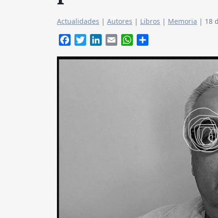
Actualidades
|
Autores
|
Libros
|
Memoria
|
18 
Facebook
Twitter
LinkedIn
Email
WhatsApp
Compartir