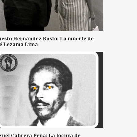
nesto Hernández Busto: La muerte de
sé Lezama Lima
guel Cabrera Peña: La locura de