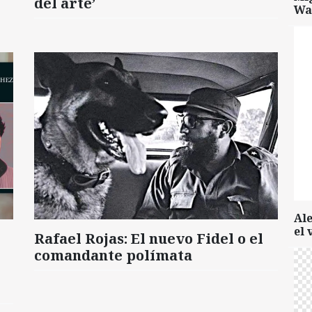
del arte’
Wa
Al
el 
Rafael Rojas: El nuevo Fidel o el
comandante polímata