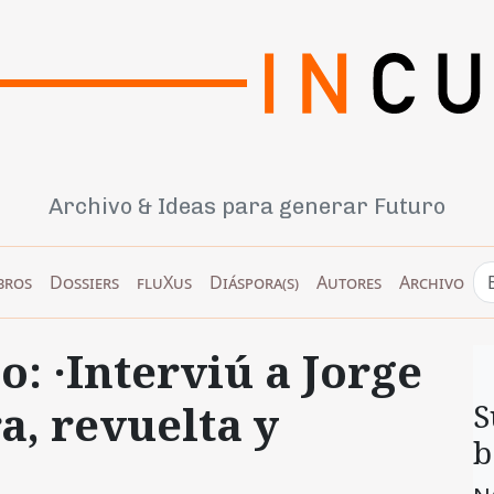
Archivo & Ideas para generar Futuro
bros
Dossiers
fluXus
Diáspora(s)
Autores
Archivo
o: ·Interviú a Jorge
ra, revuelta y
S
b