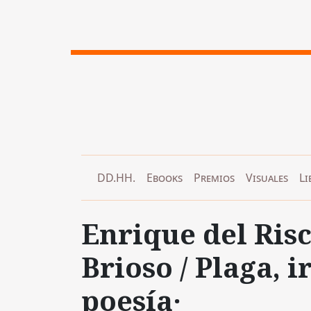
DD.HH.
Ebooks
Premios
Visuales
Li
Enrique del Risc
Brioso / Plaga, i
poesía·