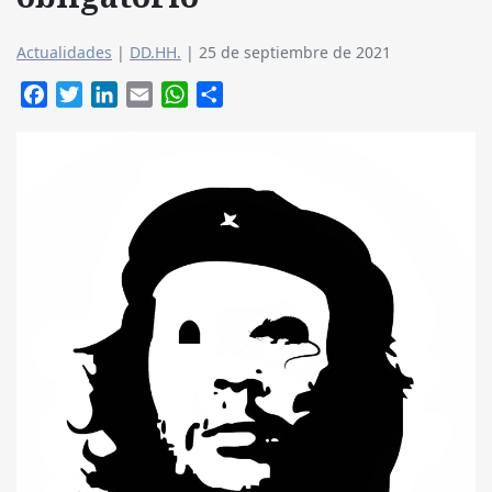
Actualidades
|
DD.HH.
|
25 de septiembre de 2021
Facebook
Twitter
LinkedIn
Email
WhatsApp
Compartir