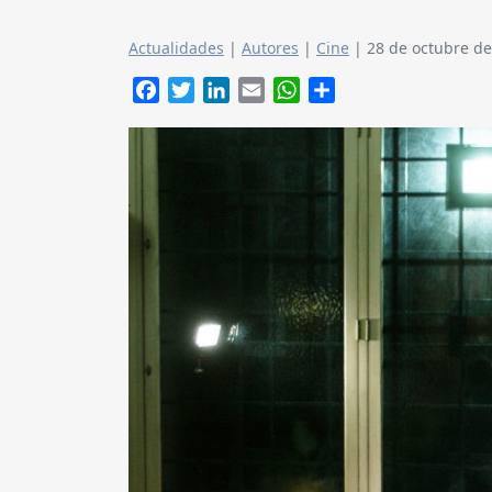
Actualidades
|
Autores
|
Cine
|
28 de octubre d
Facebook
Twitter
LinkedIn
Email
WhatsApp
Compartir