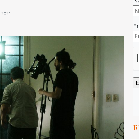
N
e 2021
E
R