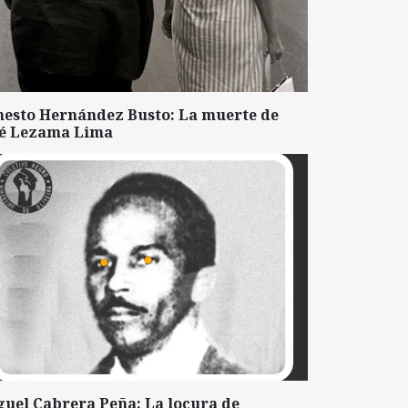
nesto Hernández Busto: La muerte de
sé Lezama Lima
guel Cabrera Peña: La locura de