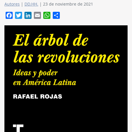
Autores
|
DD.HH.
|
23 de noviembre de 2021
Facebook
Twitter
LinkedIn
Email
WhatsApp
Compartir