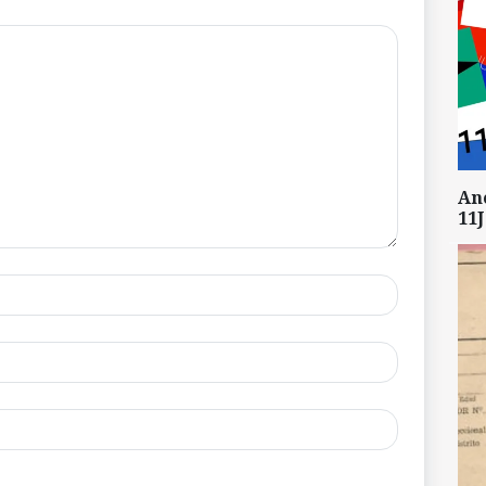
An
11J