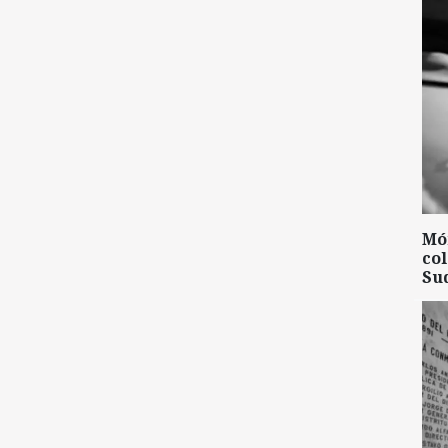
Mó
col
Su