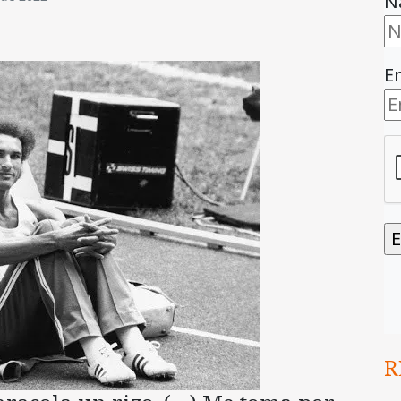
N
E
R