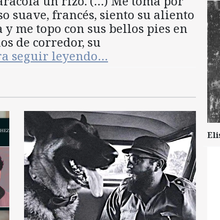
aracola un rizo. (…) Me toma por
o suave, francés, siento su aliento
a y me topo con sus bellos pies en
os de corredor, su
ra seguir leyendo…
Eli