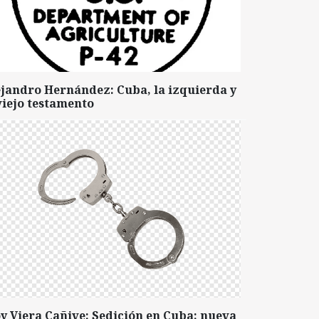
ejandro Hernández: Cuba, la izquierda y
viejo testamento
y Viera Cañive: Sedición en Cuba: nueva