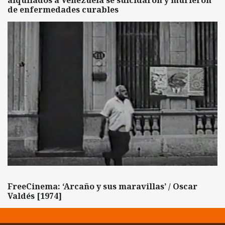
alquilados a Venezuela se suicidaron y murieron
de enfermedades curables
FreeCinema: ‘Arcaño y sus maravillas’ / Oscar
Valdés [1974]