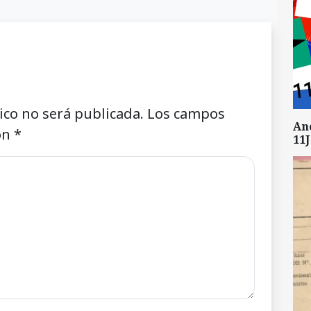
ico no será publicada.
Los campos
An
on
*
11J