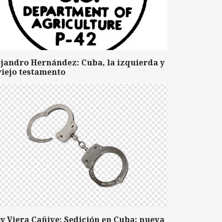
ejandro Hernández: Cuba, la izquierda y
viejo testamento
y Viera Cañive: Sedición en Cuba: nueva