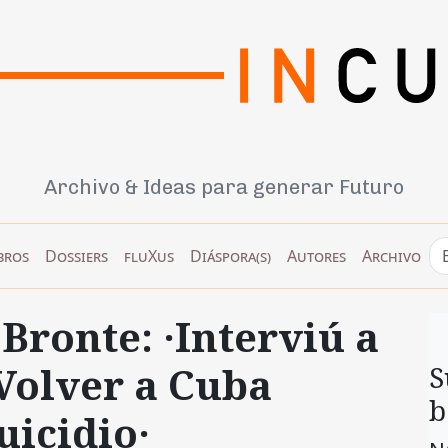
Archivo & Ideas para generar Futuro
bros
Dossiers
fluXus
Diáspora(s)
Autores
Archivo
Bronte: ·Interviú a
 Volver a Cuba
S
b
uicidio·