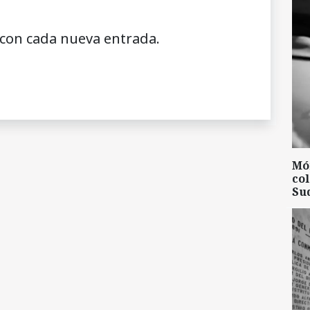
 con cada nueva entrada.
Mó
col
Su