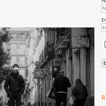
N
E
R