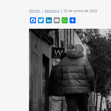
DD.HH.
|
Memoria
|
25 de enero de 2022
Facebook
Twitter
LinkedIn
Email
WhatsApp
Compartir