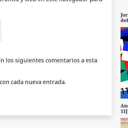
Jor
de
on los siguientes comentarios a esta
 con cada nueva entrada.
An
11J