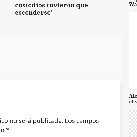
custodios tuvieron que
Wa
esconderse’
Al
el 
ico no será publicada.
Los campos
on
*