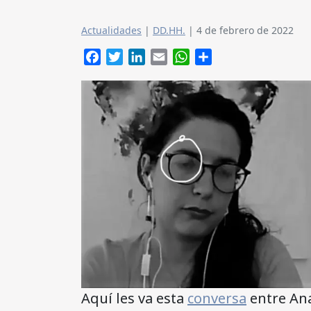
Actualidades
|
DD.HH.
|
4 de febrero de 2022
Facebook
Twitter
LinkedIn
Email
WhatsApp
Compartir
Aquí les va esta
conversa
entre Ana