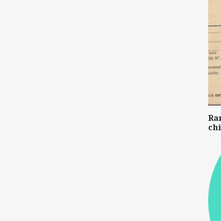
Ra
chi