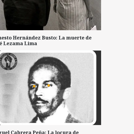
nesto Hernández Busto: La muerte de
sé Lezama Lima
guel Cabrera Peña: La locura de