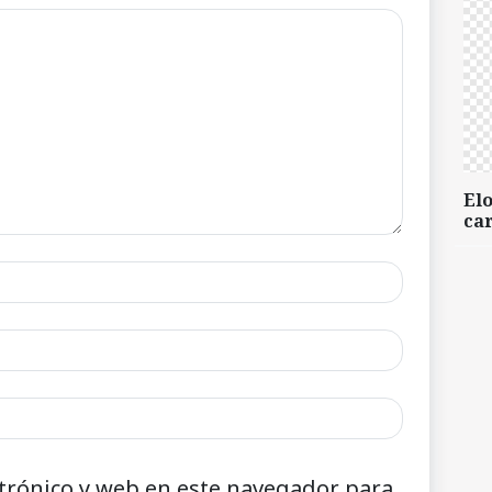
Elo
car
trónico y web en este navegador para