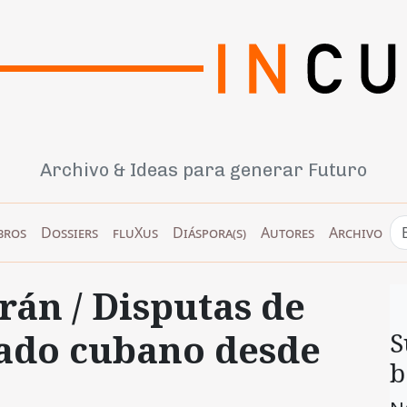
Archivo & Ideas para generar Futuro
bros
Dossiers
fluXus
Diáspora(s)
Autores
Archivo
rán / Disputas de
tado cubano desde
S
b