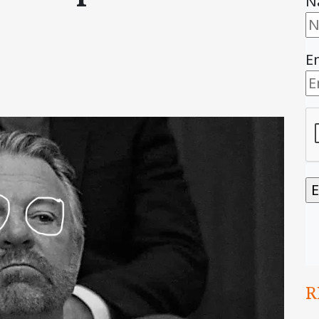
N
E
R