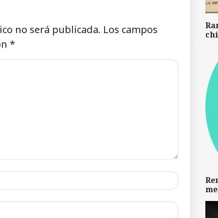
Ra
ico no será publicada.
Los campos
chi
on
*
Re
me