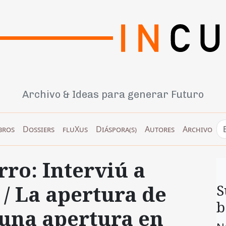
Archivo & Ideas para generar Futuro
bros
Dossiers
fluXus
Diáspora(s)
Autores
Archivo
ro: Interviú a
/ La apertura de
S
b
una apertura en