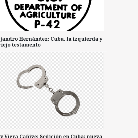
ejandro Hernández: Cuba, la izquierda y
viejo testamento
y Viera Cañive: Sedición en Cuba: nueva