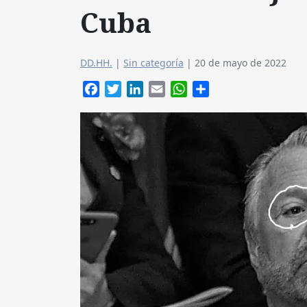
Cuba
DD.HH.
|
Sin categoría
|
20 de mayo de 2022
Facebook
Twitter
LinkedIn
Email
WhatsApp
Compartir