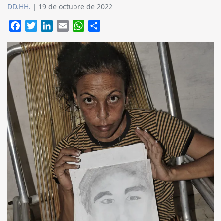
DD.HH.
|
19 de octubre de 2022
Facebook
Twitter
LinkedIn
Email
WhatsApp
Compartir