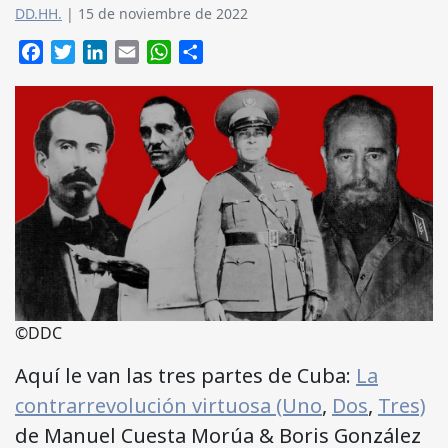
DD.HH.
|
15 de noviembre de 2022
Facebook
Twitter
LinkedIn
Email
WhatsApp
Compartir
©DDC
Aquí le van las tres partes de Cuba:
La
contrarrevolución virtuosa (Uno
,
Dos
,
Tres)
de Manuel Cuesta Morúa & Boris González