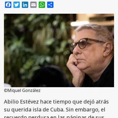
Facebook
Twitter
LinkedIn
Email
WhatsApp
Compartir
©
Miquel González
Abilio Estévez hace tiempo que dejó atrás
su querida isla de Cuba. Sin embargo, el
recuerdo perdura en las páginas de sus