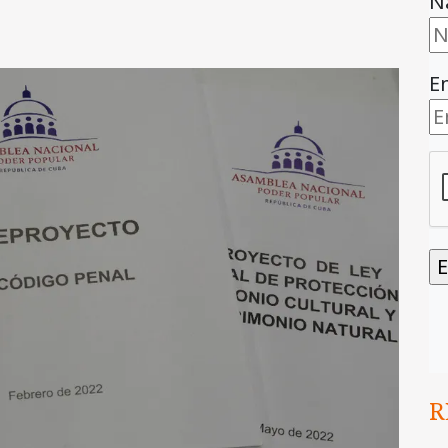
N
E
R