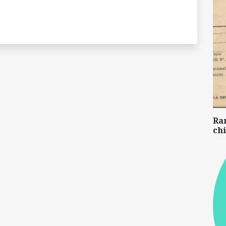
Ra
chi