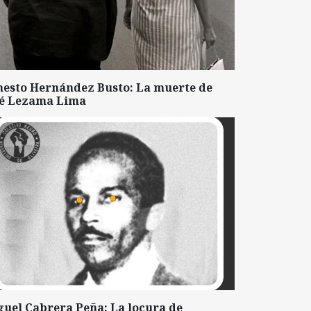
nesto Hernández Busto: La muerte de
sé Lezama Lima
guel Cabrera Peña: La locura de