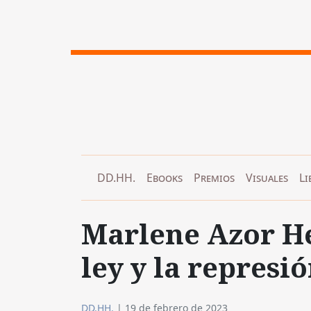
DD.HH.
Ebooks
Premios
Visuales
Li
Marlene Azor H
ley y la represi
DD.HH.
|
19 de febrero de 2023