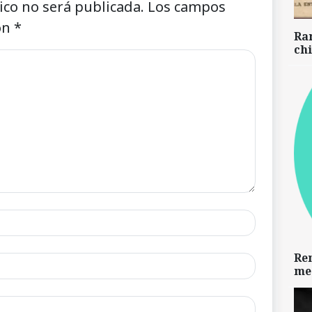
ico no será publicada.
Los campos
on
*
Ra
chi
Re
me