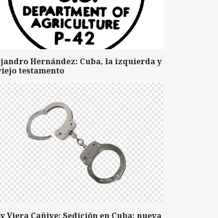
ejandro Hernández: Cuba, la izquierda y
viejo testamento
y Viera Cañive: Sedición en Cuba: nueva