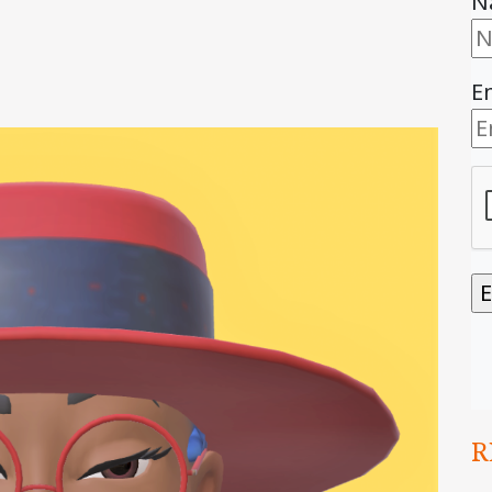
N
E
R