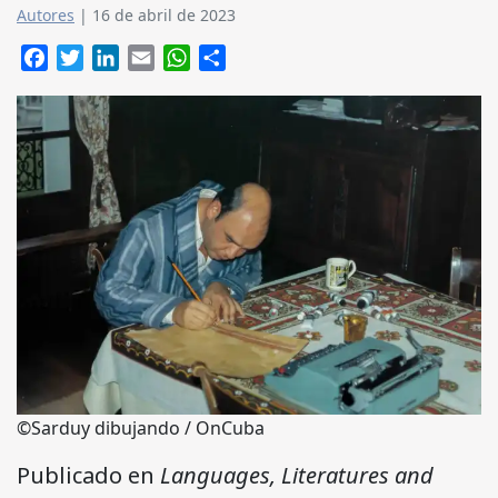
Autores
|
16 de abril de 2023
Facebook
Twitter
LinkedIn
Email
WhatsApp
Compartir
©Sarduy dibujando / OnCuba
Publicado en
Languages, Literatures and