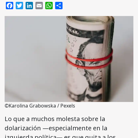
Facebook
Twitter
LinkedIn
Email
WhatsApp
Compartir
©Karolina Grabowska / Pexels
Lo que a muchos molesta sobre la
dolarización —especialmente en la
izquierda política— es que quita a los