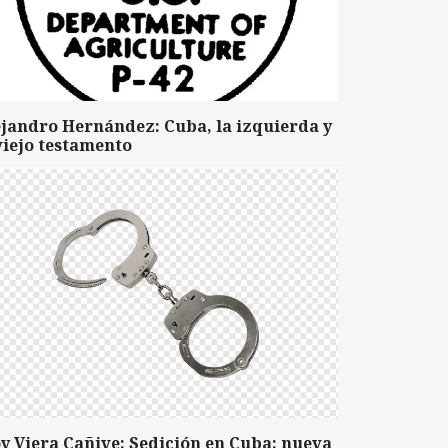
ejandro Hernández: Cuba, la izquierda y
viejo testamento
y Viera Cañive: Sedición en Cuba: nueva