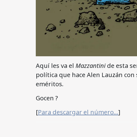
Aquí les va el
Mazzantini
de esta se
política que hace Alen Lauzán con
eméritos.
Gocen ?
[
Para descargar el número…
]