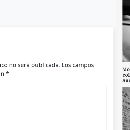
ico no será publicada.
Los campos
Mó
on
*
col
Su