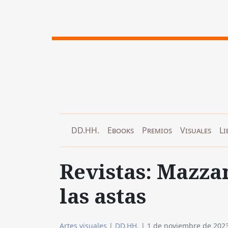
DD.HH.
Ebooks
Premios
Visuales
Li
Revistas: Mazzan
las astas
Artes visuales
|
DD.HH.
|
1 de noviembre de 202