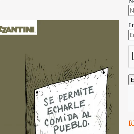
N
E
R