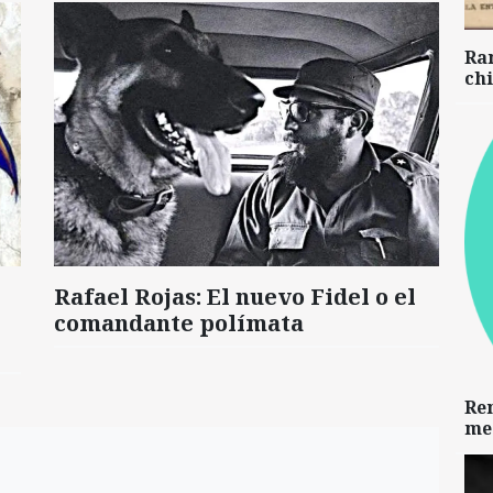
Ra
chi
Rafael Rojas: El nuevo Fidel o el
comandante polímata
Re
me