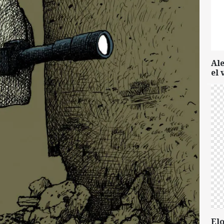
Al
el 
Elo