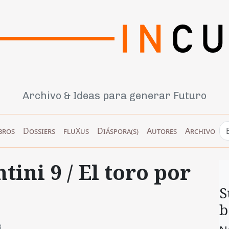
Archivo & Ideas para generar Futuro
bros
Dossiers
fluXus
Diáspora(s)
Autores
Archivo
tini 9 / El toro por
S
b
3