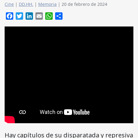
Cine
|
DD.HH.
|
Memoria
|
20 de febrero de 2024
Facebook
Twitter
LinkedIn
Email
WhatsApp
Compartir
Hay capítulos de su disparatada y represiva