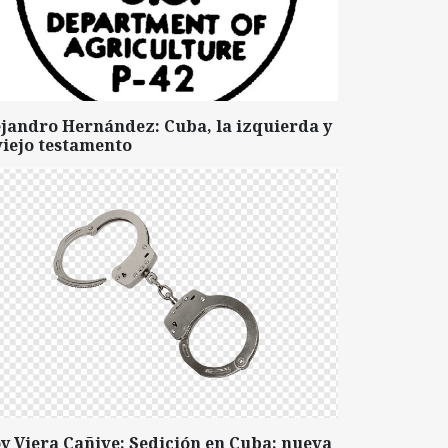
ejandro Hernández: Cuba, la izquierda y
viejo testamento
y Viera Cañive: Sedición en Cuba: nueva