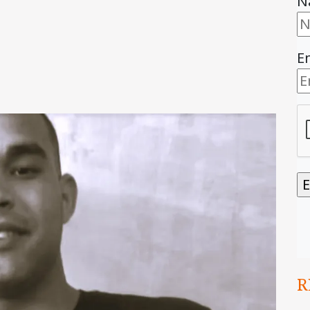
N
E
R