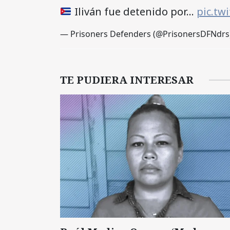
Iliván fue detenido por…
pic.tw
— Prisoners Defenders (@PrisonersDFNdrs
TE PUDIERA INTERESAR