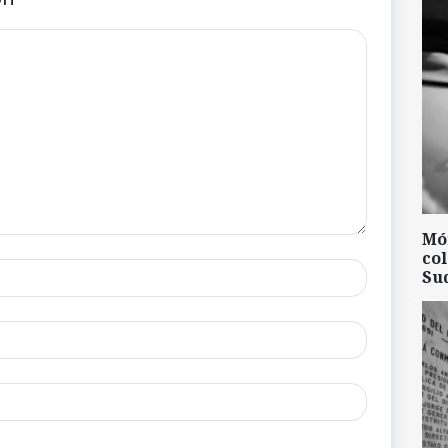
Mó
col
Su