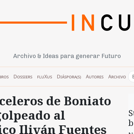
Archivo & Ideas para generar Futuro
bros
Dossiers
fluXus
Diáspora(s)
Autores
Archivo
celeros de Boniato
olpeado al
S
b
ico Iliván Fuentes