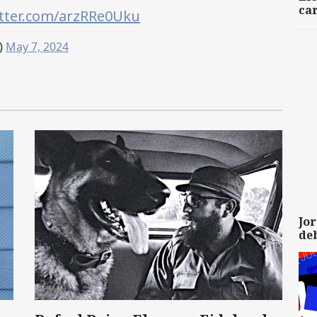
car
itter.com/arzRRe0Uku
)
May 7, 2024
Jor
de