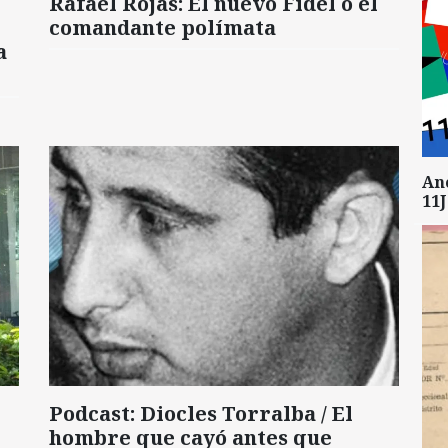
Rafael Rojas: El nuevo Fidel o el
comandante polímata
a
An
11J
Podcast: Diocles Torralba / El
hombre que cayó antes que