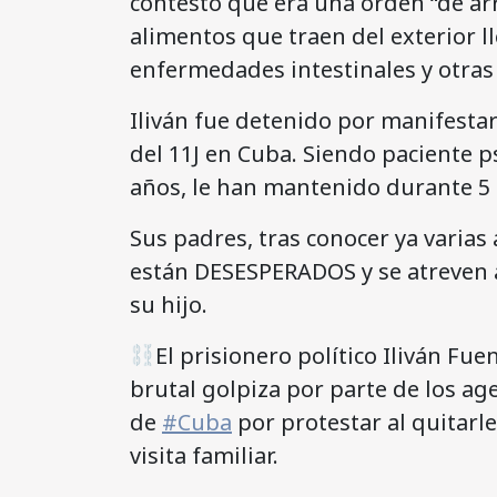
contestó que era una orden “de ar
alimentos que traen del exterior 
enfermedades intestinales y otras
Iliván fue detenido por manifesta
del 11J en Cuba. Siendo paciente p
años, le han mantenido durante 5 d
Sus padres, tras conocer ya varias 
están DESESPERADOS y se atreven 
su hijo.
El prisionero político Iliván F
brutal golpiza por parte de los ag
de
#Cuba
por protestar al quitarle
visita familiar.