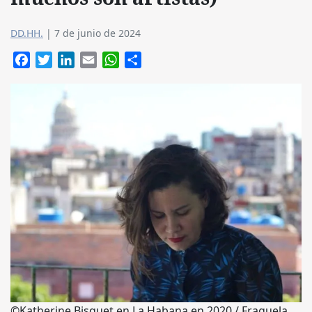
DD.HH.
|
7 de junio de 2024
Facebook
Twitter
LinkedIn
Email
WhatsApp
Compartir
©Katherine Bisquet en La Habana en 2020 / Fraguela