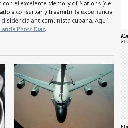
 con el excelente Memory of Nations (de
cado a conservar y trasmitir la experiencia
la disidencia anticomunista cubana. Aquí
landa Pérez Díaz
.
Al
el 
Elo