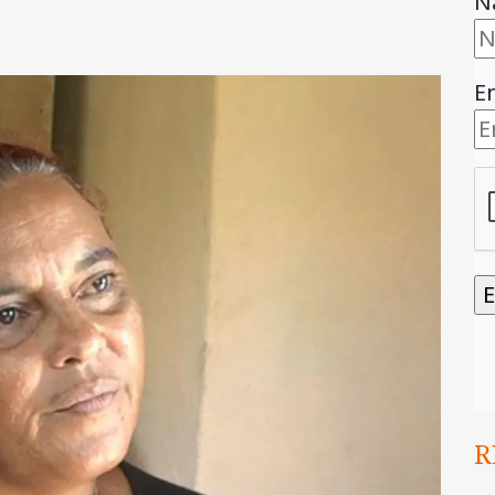
N
E
R