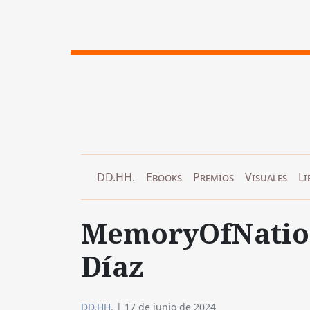
DD.HH.
Ebooks
Premios
Visuales
Li
MemoryOfNation
Díaz
DD.HH.
|
17 de junio de 2024