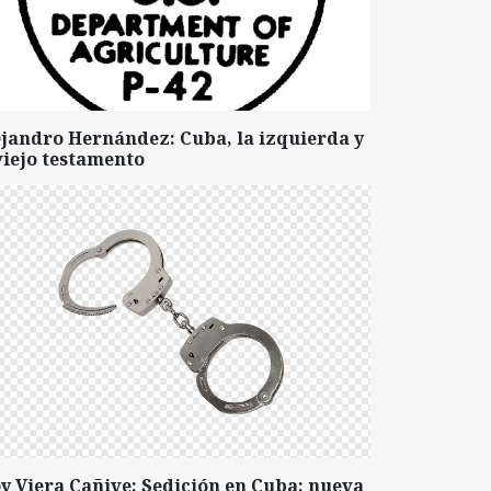
ejandro Hernández: Cuba, la izquierda y
viejo testamento
y Viera Cañive: Sedición en Cuba: nueva