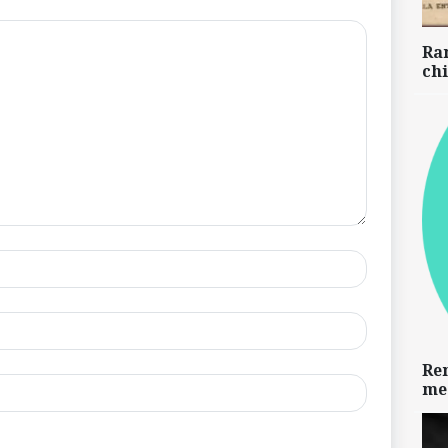
Ra
chi
Re
me