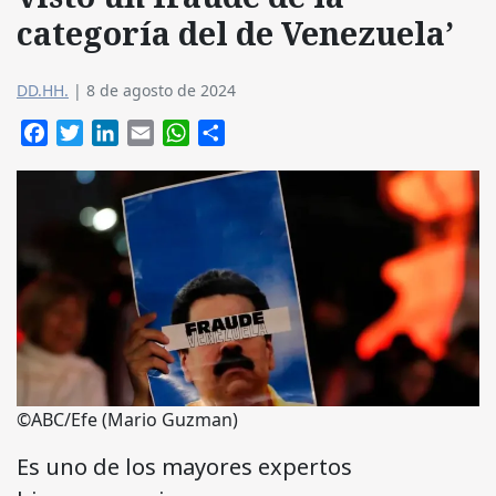
categoría del de Venezuela’
DD.HH.
|
8 de agosto de 2024
Facebook
Twitter
LinkedIn
Email
WhatsApp
Compartir
©ABC/Efe (Mario Guzman)
Es uno de los mayores expertos