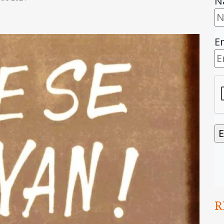
N
E
R