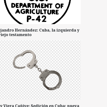
ejandro Hernández: Cuba, la izquierda y
viejo testamento
y Viera Cañive: Sedición en Cuba: nueva