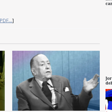
car
 PDF…
]
Jor
de