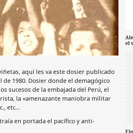
Al
el 
viñetas, aquí les va este dosier publicado
il de 1980. Dosier donde el demagógico
os sucesos de la embajada del Perú, el
trista, la «amenazante maniobra militar
c., etc…
traía en portada el pacífico y anti-
Elo