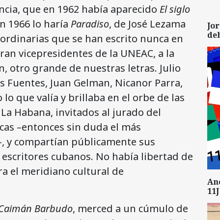
ncia, que en 1962 había aparecido
El siglo
en 1966 lo haría
Paradiso
, de José Lezama
Jor
de
aordinarias que se han escrito nunca en
an vicepresidentes de la UNEAC, a la
, otro grande de nuestras letras. Julio
os Fuentes, Juan Gelman, Nicanor Parra,
lo que valía y brillaba en el orbe de las
La Habana, invitados al jurado del
icas –entonces sin duda el más
–, y compartían públicamente sus
 escritores cubanos. No había libertad de
a el meridiano cultural de
An
11J
 Caimán Barbudo
, merced a un cúmulo de