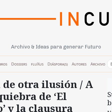
Archivo & Ideas para generar Futuro
bros
Dossiers
fluXus
Diáspora(s)
Autores
Archivo
n de otra ilusión / A
quiebra de ‘El
S
b
 y la clausura