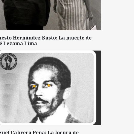
nesto Hernández Busto: La muerte de
sé Lezama Lima
guel Cabrera Peña: La locura de