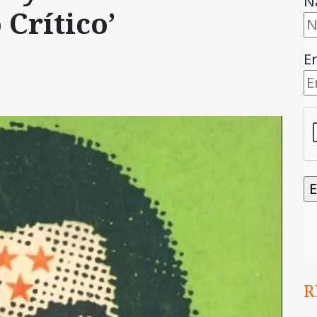
N
Crítico’
E
R