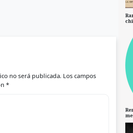
Ra
chi
ico no será publicada.
Los campos
on
*
Re
me