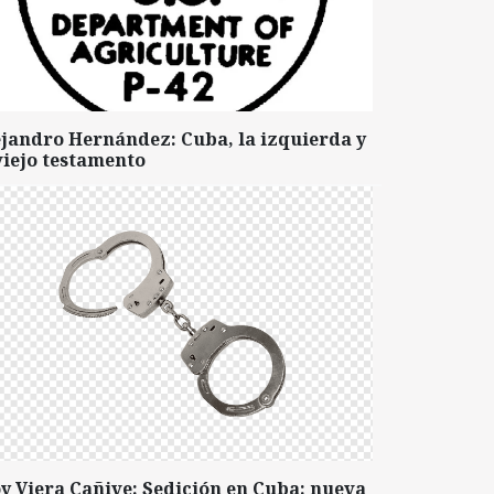
ejandro Hernández: Cuba, la izquierda y
viejo testamento
y Viera Cañive: Sedición en Cuba: nueva