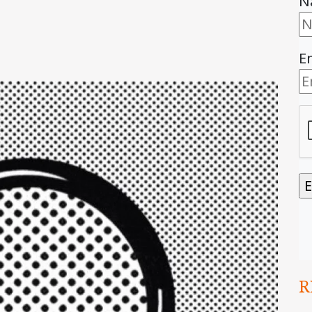
N
E
R