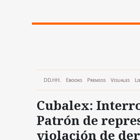
DD.HH.
Ebooks
Premios
Visuales
Li
Cubalex: Interr
Patrón de repres
violación de de