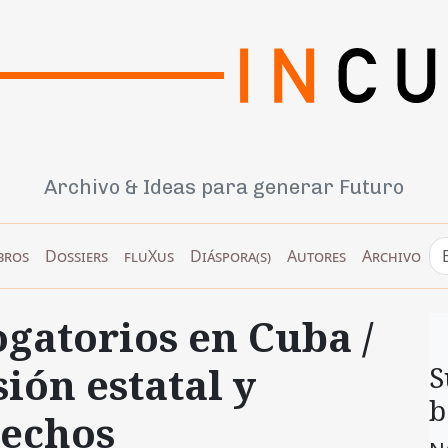
Archivo & Ideas para generar Futuro
bros
Dossiers
fluXus
Diáspora(s)
Autores
Archivo
ogatorios en Cuba /
ión estatal y
S
b
rechos