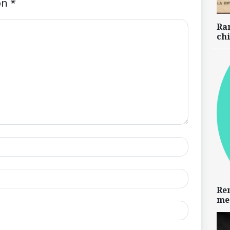
on
*
Ra
chi
Re
me