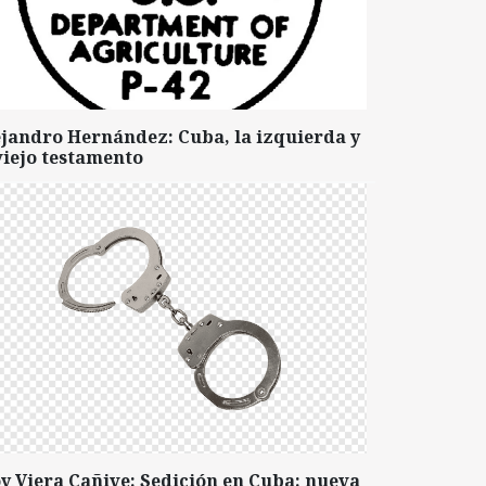
ejandro Hernández: Cuba, la izquierda y
viejo testamento
y Viera Cañive: Sedición en Cuba: nueva