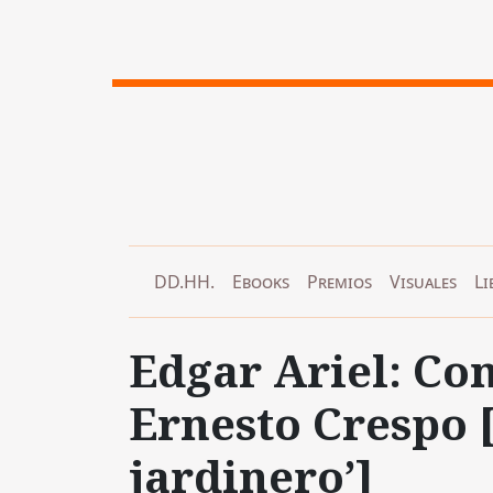
DD.HH.
Ebooks
Premios
Visuales
Li
Edgar Ariel: Co
Ernesto Crespo 
jardinero’]