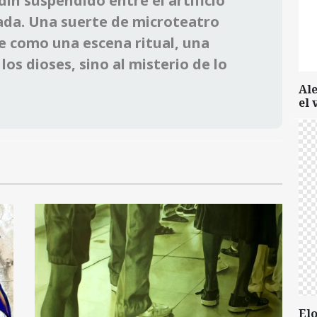
dín suspendido entre el artificio
vada. Una suerte de microteatro
e como una escena ritual, una
los dioses, sino al misterio de lo
Al
el 
Elo