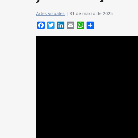
Artes visuales
|
31 de marzo de 2025
Facebook
Twitter
LinkedIn
Email
WhatsApp
Compartir