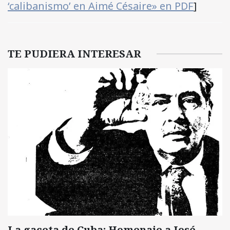
‘calibanismo’ en Aimé Césaire» en PDF
]
TE PUDIERA INTERESAR
La gaceta de Cuba: Homenaje a José