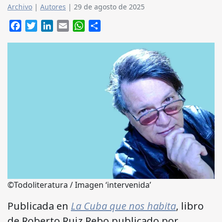
Archivo
|
Autores
|
29 de agosto de 2025
Facebook
Twitter
LinkedIn
Email
WhatsApp
Compartir
©Todoliteratura / Imagen ‘intervenida’
Publicada en
La Cuba que nos habita
, libro
de Roberto Ruiz Rebo publicado por