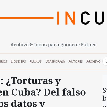
Archivo & Ideas para generar Futuro
bros
Dossiers
fluXus
Diáspora(s)
Autores
Archivo
 ¿Torturas y
en Cuba? Del falso
S
b
los datos y