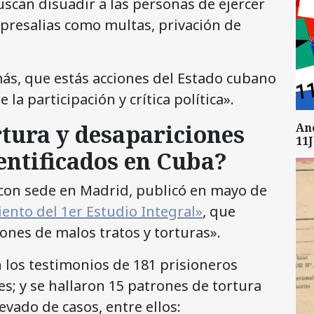
scan disuadir a las personas de ejercer
epresalias como multas, privación de
ás, que estás acciones del Estado cubano
la participación y crítica política».
rtura y desapariciones
An
11J
dentificados en Cuba?
con sede en Madrid, publicó en mayo de
ento del 1er Estudio Integral»
, que
nes de malos tratos y torturas».
n los testimonios de 181 prisioneros
es; y se hallaron 15 patrones de tortura
evado de casos, entre ellos: