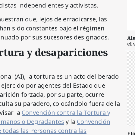
distas independientes y activistas.
estran que, lejos de erradicarse, las
han sido constantes bajo el régimen
tinuado por sus sucesores designados.
Al
el 
rtura y desapariciones
nal (AI), la tortura es un acto deliberado
o ejercido por agentes del Estado que
arición forzada, por su parte, ocurre
culta su paradero, colocándolo fuera de la
visar la
Convención contra la Tortura y
humanos o Degradantes
y la
Convención
e todas las Personas contra las
Elo