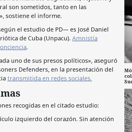
ral son sometidos, tanto en las
, sostiene el informe.
según el estudio de PD— es José Daniel
triótica de Cuba (Unpacu).
Amnistía
conciencia
.
ada uno de sus presos políticos», aseguró
soners Defenders, en la presentación del
Mó
col
cia
transmitida en redes sociales.
Su
timas
ones recogidas en el citado estudio:
ículo izquierdo del corazón. Sin atención