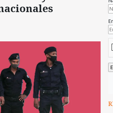
N
nacionales
E
R