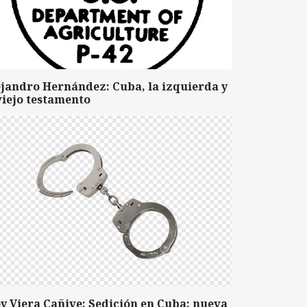
ejandro Hernández: Cuba, la izquierda y
viejo testamento
y Viera Cañive: Sedición en Cuba: nueva