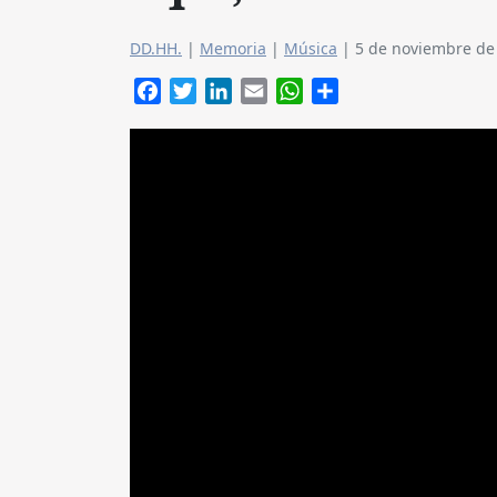
DD.HH.
|
Memoria
|
Música
|
5 de noviembre de
Facebook
Twitter
LinkedIn
Email
WhatsApp
Compartir