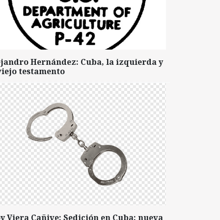
ejandro Hernández: Cuba, la izquierda y
viejo testamento
y Viera Cañive: Sedición en Cuba: nueva