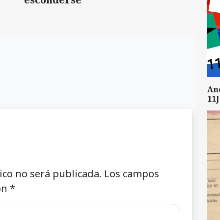
An
11J
ico no será publicada.
Los campos
on
*