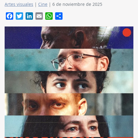
Artes visuales
|
Cine
|
6 de noviembre de 2025
Facebook
Twitter
LinkedIn
Email
WhatsApp
Compartir