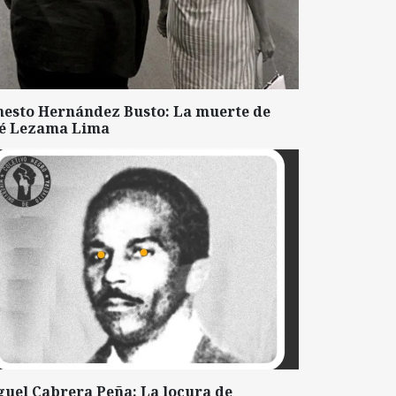
nesto Hernández Busto: La muerte de
sé Lezama Lima
guel Cabrera Peña: La locura de