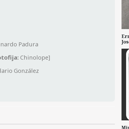
Er
Jo
onardo Padura
tofija:
Chinolope]
lario González
Mi