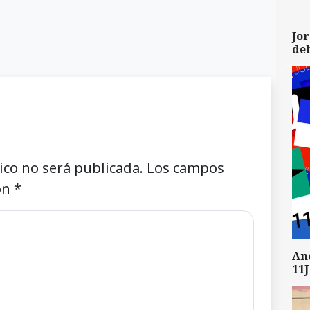
Jor
de
ico no será publicada.
Los campos
on
*
An
11J