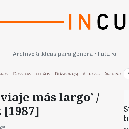
Archivo & Ideas para generar Futuro
bros
Dossiers
fluXus
Diáspora(s)
Autores
Archivo
viaje más largo’ /
 [1987]
S
b
025