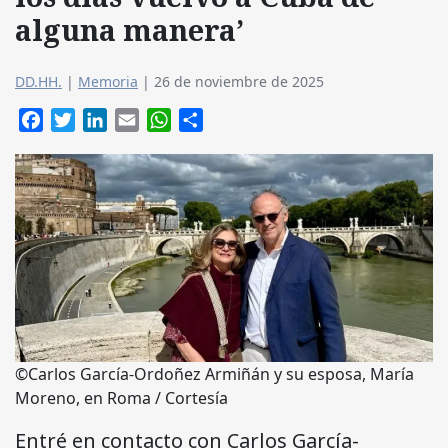
alguna manera’
DD.HH.
|
Memoria
|
26 de noviembre de 2025
Facebook
Twitter
LinkedIn
Email
WhatsApp
Compartir
©Carlos García-Ordoñez Armiñán y su esposa, María
Moreno, en Roma / Cortesía
Entré en contacto con Carlos García-