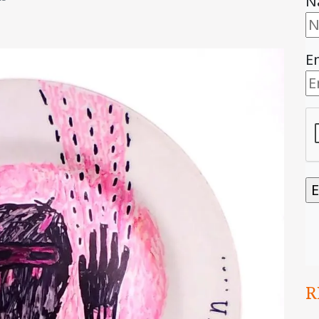
N
E
R