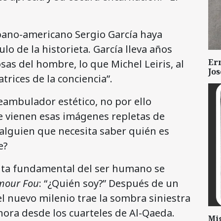
ubano-americano Sergio García haya
lo de la historieta. García lleva años
Er
as del hombre, lo que Michel Leiris, al
Jo
trices de la conciencia”.
eambulador estético, no por ello
e vienen esas imágenes repletas de
alguien que necesita saber quién es
e?
nta fundamental del ser humano se
Amour Fou
: “¿Quién soy?” Después de un
el nuevo milenio trae la sombra siniestra
ahora desde los cuarteles de Al-Qaeda.
Mi