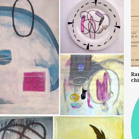
Ra
chi