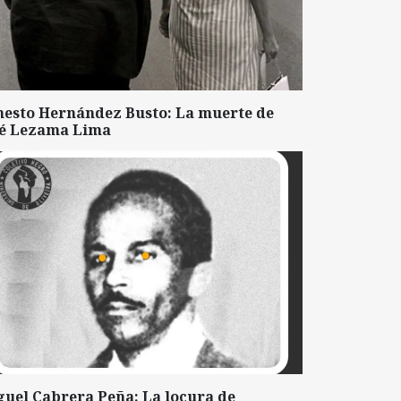
nesto Hernández Busto: La muerte de
sé Lezama Lima
guel Cabrera Peña: La locura de