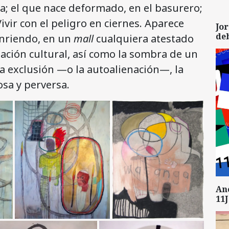
da; el que nace deformado, en el basurero;
ivir con el peligro en ciernes. Aparece
Jor
de
nriendo, en un
mall
cualquiera atestado
iación cultural, así como la sombra de un
a exclusión —o la autoalienación—, la
iosa y perversa.
An
11J