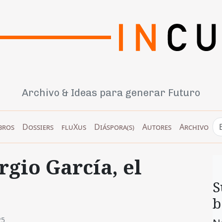
Archivo & Ideas para generar Futuro
bros
Dossiers
fluXus
Diáspora(s)
Autores
Archivo
rgio García, el
S
b
25