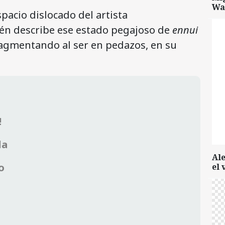
Wa
spacio dislocado del artista
én describe ese estado pegajoso de
ennui
ragmentando al ser en pedazos, en su
!
la
Al
o
el 