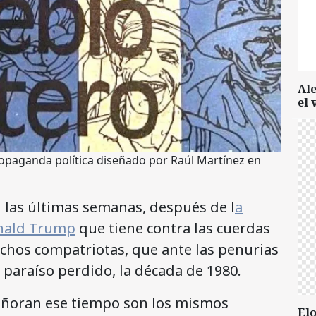
Al
el 
ropaganda política diseñado por Raúl Martínez en
n las últimas semanas, después de l
a
onald Trump
que tiene contra las cuerdas
uchos compatriotas, que ante las penurias
l paraíso perdido, la década de 1980.
 añoran ese tiempo son los mismos
Elo