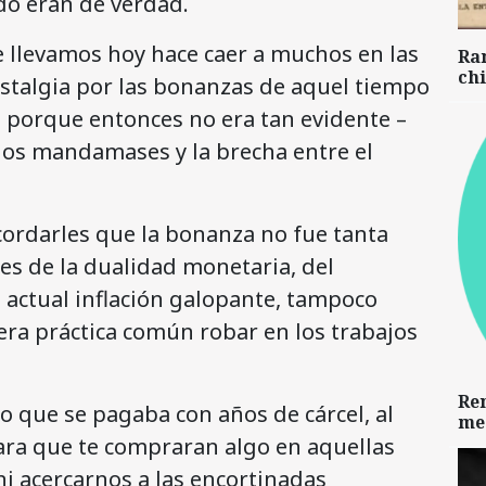
do eran de verdad.
 llevamos hoy hace caer a muchos en las
Ra
chi
stalgia por las bonanzas de aquel tiempo
e porque entonces no era tan evidente –
 los mandamases y la brecha entre el
cordarles que la bonanza no fue tanta
es de la dualidad monetaria, del
actual inflación galopante, tampoco
era práctica común robar en los trabajos
Re
to que se pagaba con años de cárcel, al
me
para que te compraran algo en aquellas
i acercarnos a las encortinadas