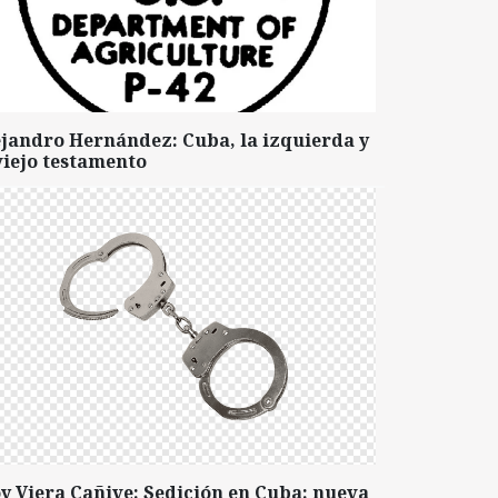
ejandro Hernández: Cuba, la izquierda y
viejo testamento
y Viera Cañive: Sedición en Cuba: nueva