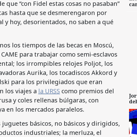
de que “con Fidel estas cosas no pasaban”
car
tas hasta que se desmerengaron por
l y hoy, desorientados, no saben a qué
nos los tiempos de las becas en Moscú,
el CAME para trabajar como semi-esclavos
tal; los irrompibles relojes Poljot, los
lavadoras Aurika, los tocadiscos Akkord y
lski para los privilegiados que eran
 los viajes a
la URSS
como premios del
Jor
rusa y coles rellenas búlgaras, con
de
ya en los mercados paralelos.
juguetes básicos, no básicos y dirigidos,
roductos industriales; la merluza, el