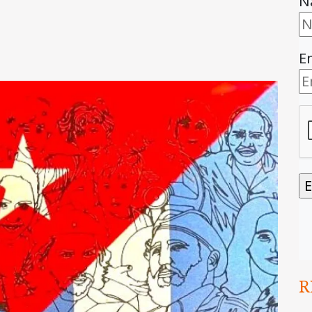
N
E
R