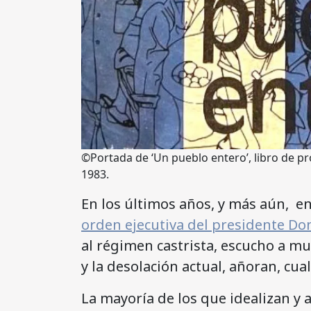
©Portada de ‘Un pueblo entero’, libro de p
1983.
En los últimos años, y más aún, e
orden ejecutiva del presidente D
al régimen castrista, escucho a m
y la desolación actual, añoran, cua
La mayoría de los que idealizan y