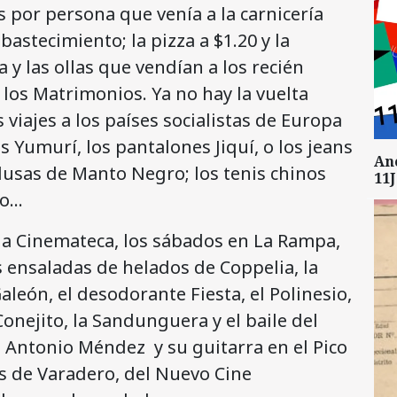
es por persona que venía a la carnicería
bastecimiento; la pizza a $1.20 y la
 y las ollas que vendían a los recién
 los Matrimonios. Ya no hay la vuelta
 viajes a los países socialistas de Europa
s Yumurí, los pantalones Jiquí, o los jeans
An
usas de Manto Negro; los tenis chinos
11J
jo…
 la Cinemateca, los sábados en La Rampa,
as ensaladas de helados de Coppelia, la
Galeón, el desodorante Fiesta, el Polinesio,
Conejito, la Sandunguera y el baile del
 Antonio Méndez y su guitarra en el Pico
les de Varadero, del Nuevo Cine