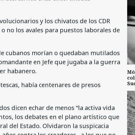
volucionarios y los chivatos de los CDR
n o no los avales para puestos laborales de
es de cubanos morían o quedaban mutilados
omandante en Jefe que jugaba a la guerra
er habanero.
Mó
col
Su
ntescas, había centenares de presos
s dicen echar de menos “la activa vida
ntos, los debates en el plano artístico que
ural del Estado. Olvidaron la suspicacia
 años contra los creadores, a los que no