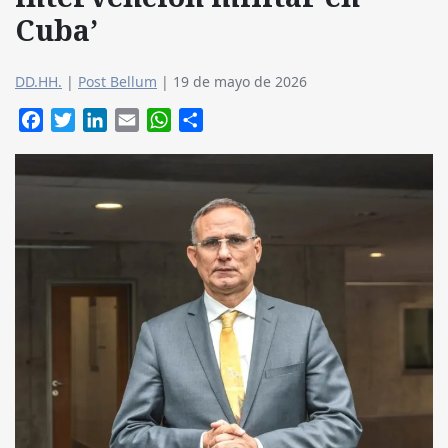
Cuba’
DD.HH.
|
Post Bellum
|
19 de mayo de 2026
Facebook
Twitter
LinkedIn
Email
WhatsApp
Compartir