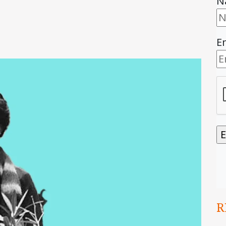
N
E
R