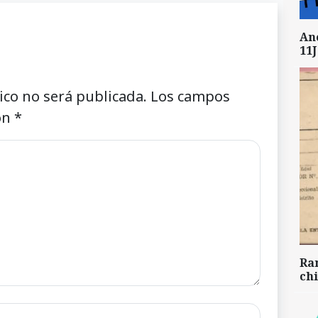
An
11J
ico no será publicada.
Los campos
on
*
Ra
chi