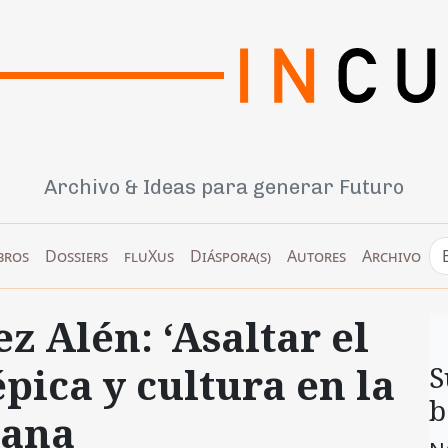
Archivo & Ideas para generar Futuro
bros
Dossiers
fluXus
Diáspora(s)
Autores
Archivo
 Alén: ‘Asaltar el
 épica y cultura en la
S
b
bana