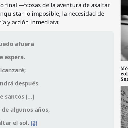
so final —“cosas de la aventura de asaltar
onquistar lo imposible, la necesidad de
ía y acción inmediata:
quedo afuera
se espera.
Mó
alcanzaré;
col
Su
endrá después.
e santos […]
 de algunos años,
ltar el sol.
[2]