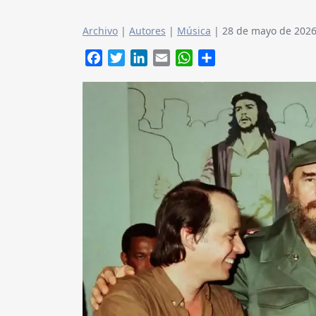
Archivo
|
Autores
|
Música
|
28 de mayo de 202
Facebook
Twitter
LinkedIn
Email
WhatsApp
Compartir