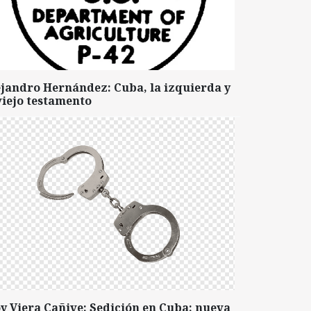
ejandro Hernández: Cuba, la izquierda y
viejo testamento
y Viera Cañive: Sedición en Cuba: nueva