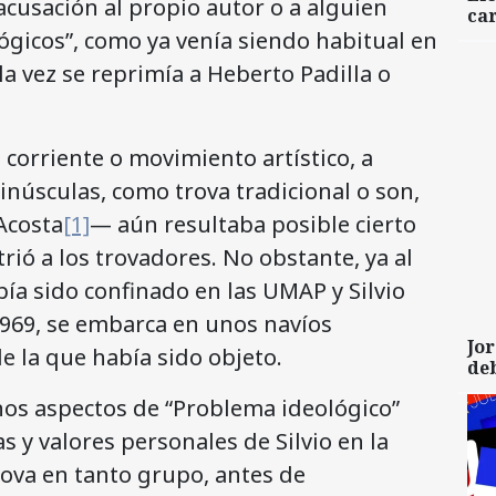
 acusación al propio autor o a alguien
car
ógicos”, como ya venía siendo habitual en
la vez se reprimía a Heberto Padilla o
corriente o movimiento artístico, a
inúsculas, como trova tradicional o son,
Acosta
[1]
— aún resultaba posible cierto
trió a los trovadores. No obstante, ya al
bía sido confinado en las UMAP y Silvio
1969, se embarca en unos navíos
Jor
e la que había sido objeto.
de
nos aspectos de “Problema ideológico”
s y valores personales de Silvio en la
rova en tanto grupo, antes de