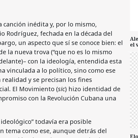
a canción inédita y, por lo mismo,
io Rodríguez, fechada en la década del
Al
argo, un aspecto que sí se conoce bien: el
el 
e la nueva trova (“que no es lo mismo
delante)– con la ideología, entendida esta
a vinculada a lo político, sino como ese
a realidad y se precisan los fines
ial. El Movimiento (
sic
) hizo identidad de
mpromiso con la Revolución Cubana una
deológico” todavía era posible
n tema como ese, aunque detrás del
Elo