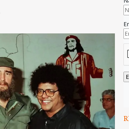
N
6
E
R