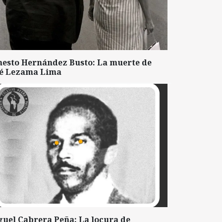
nesto Hernández Busto: La muerte de
sé Lezama Lima
guel Cabrera Peña: La locura de