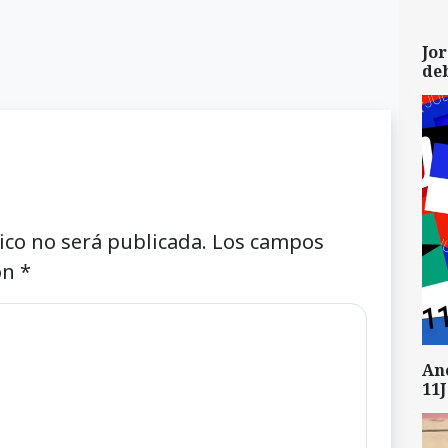
Jor
de
ico no será publicada.
Los campos
on
*
An
11J