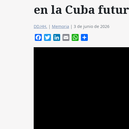
en la Cuba futur
DD.HH.
|
Memoria
|
3 de junio de 2026
Facebook
Twitter
LinkedIn
Email
WhatsApp
Compartir