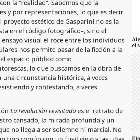
con la “realidad”. Sabemos que la
s y por representaciones, lo que es decir
l proyecto estético de Gasparini no es la
ta en el código fotográfico–, sino el
 ensayo visual el roce entre los individuos
Al
el 
ulares nos permite pasar de la ficción a la
y el espacio público como
torescas, lo que buscamos en la obra de
n una circunstancia histórica, a veces
esistiendo y contestando, a veces
ción
La revolución revisitada
es el retrato de
ostro cansado, la mirada profunda y un
ue no llega a ser solemne ni marcial. No
 tipo común con un fusil viejo y las uñas
Elo