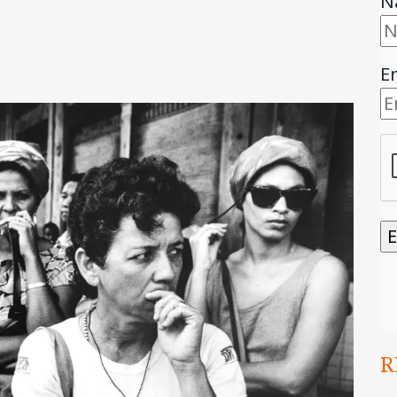
N
E
R