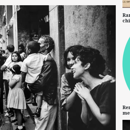
Ra
chi
Re
me