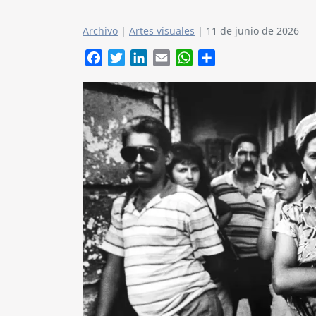
Archivo
|
Artes visuales
|
11 de junio de 2026
Facebook
Twitter
LinkedIn
Email
WhatsApp
Compartir