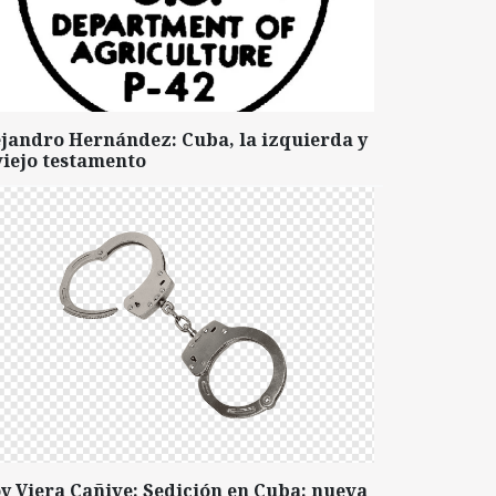
ejandro Hernández: Cuba, la izquierda y
viejo testamento
y Viera Cañive: Sedición en Cuba: nueva