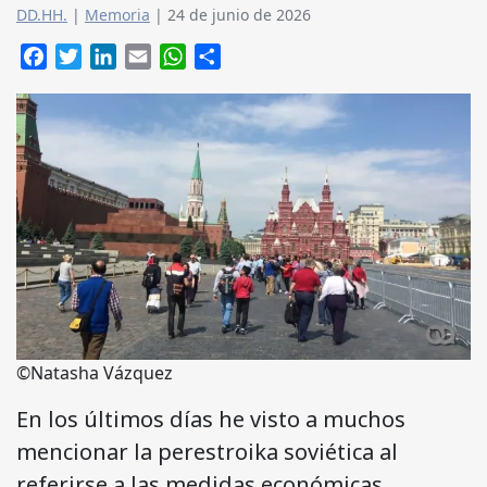
DD.HH.
|
Memoria
|
24 de junio de 2026
Facebook
Twitter
LinkedIn
Email
WhatsApp
Compartir
©Natasha Vázquez
En los últimos días he visto a muchos
mencionar la perestroika soviética al
referirse a las medidas económicas